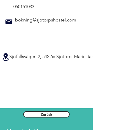
050151033
bokning@sjotorpshostel.com
Sjöfallsvägen 2, 542 66 Sjötorp, Mariestad
Zurück